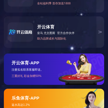
2013年12月
息采集与处理系统
陕西省西安市高
浏览量：2230
2013年8月2
局副局长刘宇等一
中国地质大学相
浏览量：2510
2013年4月1
等。中国地质大学（
我公司顺利承接
在线客服
浏览量：1600
2013年10月