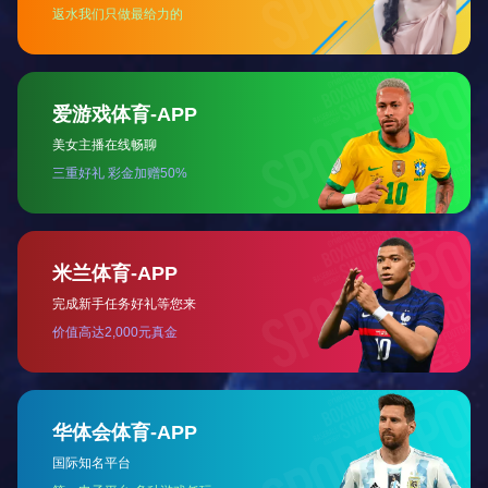
登录入口-九游(中
服务热线
我公司承接“昆
浏览量：2284
微信咨询
我公司于2013年
DMGIS平台，
返回顶部
梦图数码科技有
浏览量：2833
我公司顺利承接
浏览量：1674
2013年11月
DMGIS地理信息