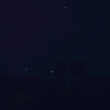
采用CCS+CBS云客户端的混合模式；
作系统采用CCS方式进行设计研发；
务系统采用CBS方式进行设计研发，包括WEB网站与移动端，
警预报