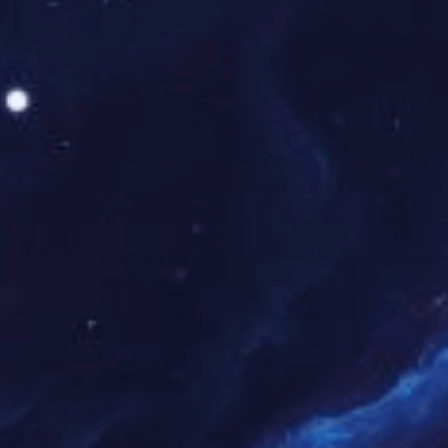
程
程上，依次包括了临灾监测、监测告警、预警分析、预警制作、