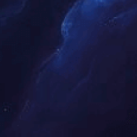
动模型分析、人工经验手动标绘相结合的方式完成地灾气象风险
多重数据的查询比对分析，可在地图界面人工经验绘制精细化的
来获取预警区；进而可在此预警区域内实现乡镇刷新及数据分析
理测绘等），最终完成预警预报服务。