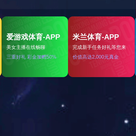
的地质灾害气象风险预警预报的动态分析
地质灾害气象风险预警预报的信息服务
度的地质灾害气象风险预警预报分析与省市县三级预警预报联
全天候多手段的地质灾害临灾监测
地质灾害预警预报模型库与模型后台管理
气象实况预报数据汇交与综合展示分析应用
的地灾综防基础数据整合与综合展示分析应用
用梦图地理自主知识产权的全国产自控GIS平台，即DMGIS予
大数据分布式存储与分析计算上提供支持，可选用HDFS、Post
DE实现与相关数据的高效交互。
在云服务上提供支持，可基于共享服务平台实现对服务接口的标准
服务。
构