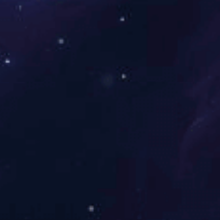
☆
功能设