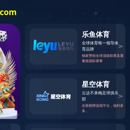
图
（
百度
/
谷歌
）
|
在线留言
|
九游网页版登录入口-九游(中国)
0731-81671998
0512-66806280
行业应用