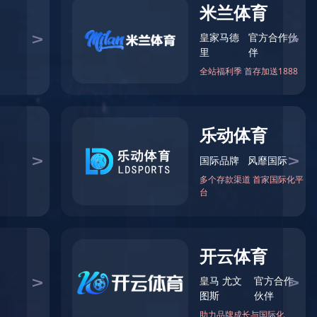
的监测预警预报，以地灾预警的大数据为基础，融合管
机、普适化监测等海量数据资源，以地灾预警的算法模
，以地灾预警的业务应用为导向，研发建设临灾监测、
的地质灾害预警预报体系。
计算，采用CCS+CBS云客户端的混合模式，可直接
式，发挥该模式成熟稳定、制作便捷、制图强大等的技
等，发挥其跨域传播与信息查询便捷、快捷易操作等技
目成果数据的整合、处理与应用