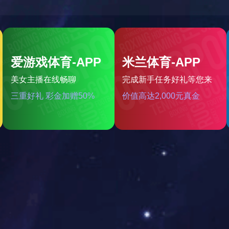
陕西省气象服务中心专业预报平台系统
中心专业预报平台系统是在GIS（DMGIS）与SQL SERVER以及相关
务的程序化和规范化，以气象分析系统MICAPS和气候资料为基础，利用
西省公共气象服务平台
象服务平台是陕西省气象局的重要信息化软件项目，目的在于提升公共气
为基础，实现对省级各业务单位所提供服务产品进行管理、监控和分媒体
陕西省黄土高原地区气象干旱分析平台
原地区气象干旱分析平台是陕西省延安市气象局、陕西黄土高原干旱监测
模型的预报服务、气象实况预报及土壤墒情数据采集、历史数据统计分析