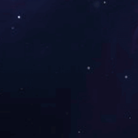
南宁市两会一
气象保障工程
DMGIS
浏览量：747
北海市级气象
以DMGIS
DMGIS广
浏览量：301
本平台基于D
运营商语音呼
DMGIS
浏览量：245
本系统实现旅