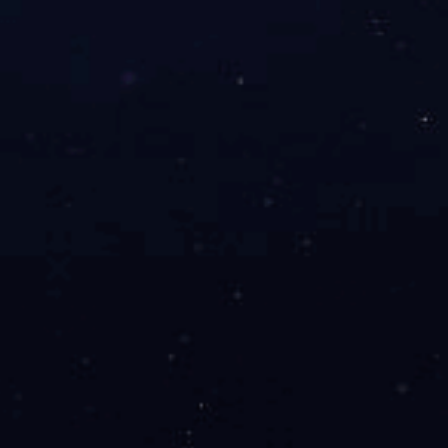
下一页
页次 1/5
|
九游网页版登录入口-九游(中国)
咨询!
扫一扫咨询微信客服