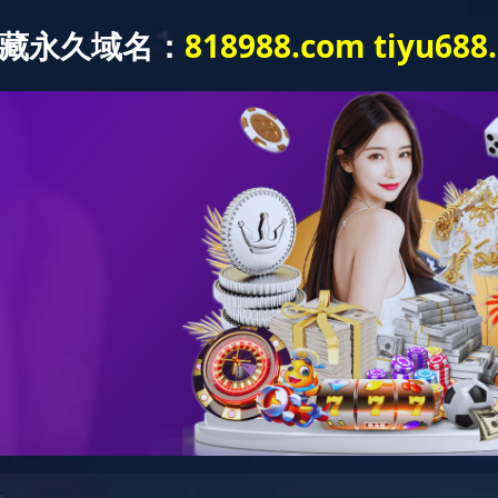
网站地
理信息系统)平台系统服务商
慧气象服务、地灾预警的专业解决方案
于我们
产品服务
经典案例
版登录入口-九游(中国)