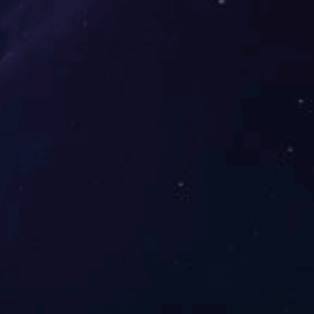
节气象服务平台是南宁市气象局的重要信息化软件项目，是针对中国东盟
，提供会议期间及场地周边的气象观测服务、精细化预报服务、预警分析
广西北海市级气象现代化服务平台
现代化服务平台是广西壮族自治区气象局、北海市气象局的重要信息化软
平台为基础研发的服务平台，可实现对数据资源、模型算法、业务流程、预
西玉林市基于GIS技术的预警语音靶向精准叫应系统
MGIS平台实现预警语音信息的靶向精准叫应功能，当监测值达到报警阈值
叫渠道向信息员预警靶向叫应。1.向值班员报警玉林市气象监测预警平台
广西来宾市旅游行业雷电灾害风险预警系统
游景点的雷电监测预警并发布，包括景点管理、雷电数据获取、雷电阈值