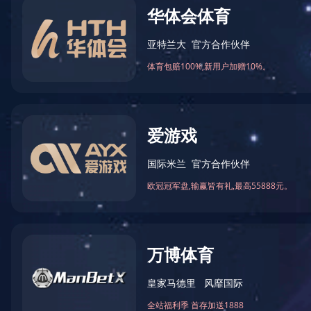
您的位置：
经典案例
DMGIS湖
气象类
浏览量：739
湖南省为农服
地灾类
员管理、系统
其他类
DMGIS湖
浏览量：9517
湖南省公共气
九游网页版登录入口-九游
的是建设加工
(中国)