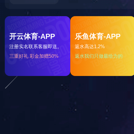
CONTACT US
DMGIS
长沙公司：
浏览量：358
地址：长沙市天心区长沙天心软件产
陕西省气象服务
业园B座803-804
业气象预报服
电话：0731-81671998
DMGIS陕
苏州公司：
浏览量：502
地址：苏州市高新区科发路101号致
陕西省公共气
远国际商务大厦南楼503室
象服务产品库
电话：0512-66806280
DMGIS
网址：curtrees.com
浏览量：365
邮箱：dmgis@163.com
陕西省黄土高
农业干旱分析