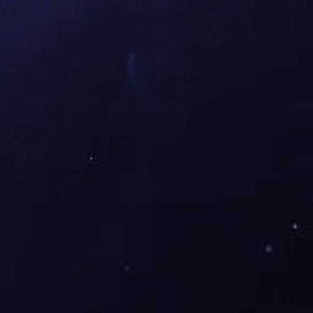
气象业务平台，是广西“两系统一平台”中的核心服务平台，主
决策服务、…
得到长沙市委市政府、市人大领导的参观认可，系统平台包
、指数气象、…
据源、信息采集方式和信息发布渠道，依托气象针对人工影
图资料、雷达…