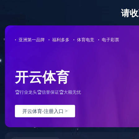
九游网页版登录入口
欢迎访问九游网页版登录入口-九游(中国) 官方网站！
专业GIS(地
提供地理信息平台、智
梦图九游网页版登录入口
关
九游网页版登录入口
九游网页