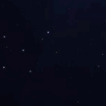
雷电预警根据
梦图九游网页版登录入口
|
关
手机：0512-66806280(
地址：苏州市高新区科发
九游网页版登录入口-九
旅游交通气象系统
地灾