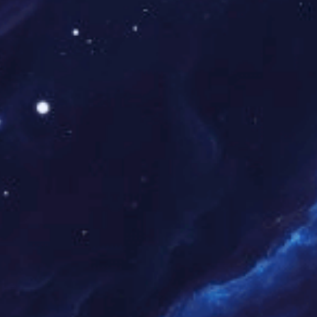
西省综合气象观测信息网
象观测信息网是陕西省气象局的重要信息化软件项目，实现对地面、雷达
气象等各类观测指标的全域统计分析与数据检索展示，并可实现观测网络
西省农村气象预警发布系统
象预警综合发布平台采用GPRS＋SMS的方式实现气象预警信息的广播传输，
己的工作状态。发布内容制作好以后，平台自动将数据传送给各个预警终
安徽省县级公共气象服务业务平台
共气象服务业务平台建立在DMGIS基础地理信息平台上，主要囊括了如
案管理、一键式发布系统、数据服务与系统管理、网络交互平台等功能模
西县级综合气象服务平台