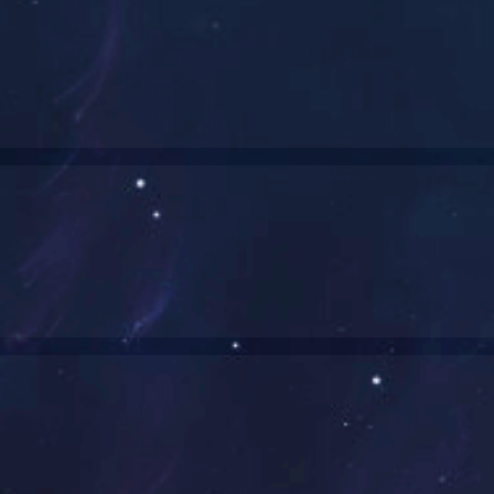
九游网页版登录入口
>
地灾应急气象系统
S系统开发
产品软件开发
IS系统开发
IS系统开发
代化产品软件开发
代化平台
息系统平台