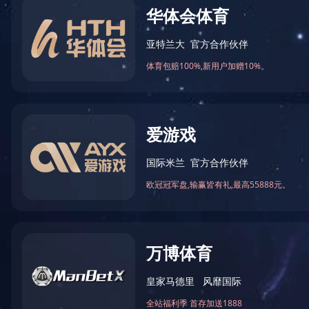
您的位置：
九游网页版登录入口
干旱气象预警GI
九游网页版登录入口
消防气象现代化
项目动态
消防气象大数据G
应急气象现代化G
行业资讯
城市内涝气象现
农业水利气象系统
城市内涝气象现
城市内涝气象信