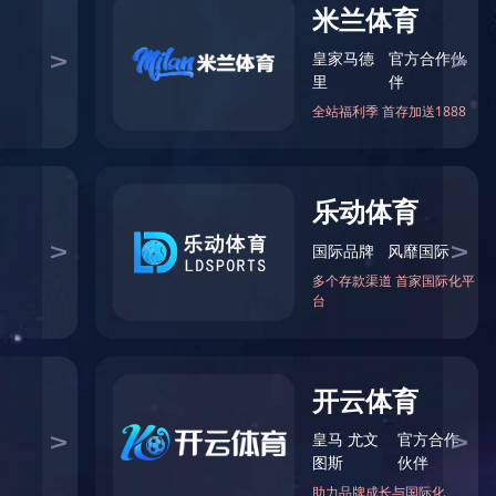
发布时间：2026-02-03
发布时间：2026-01-24
发布时间：2026-01-24
发布时间：2026-01-24
发布时间：2026-01-24
发布时间：2026-01-11
发布时间：2026-01-10