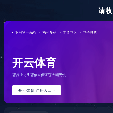
九游网页版登录入口
欢迎访问九游网页版登录入口-九游(中国) 官方网站！
专业GIS(地
提供专业气象服务、地
梦图九游网页版登录入口
关
九游网页版登录入口
九游网页