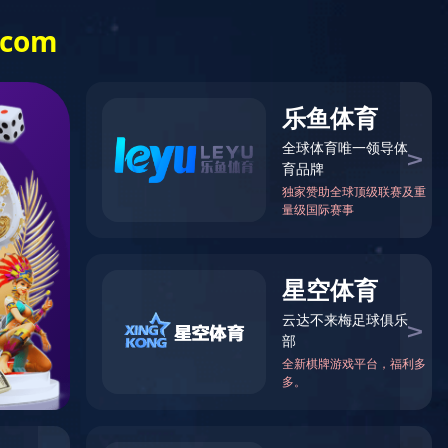
图
（
百度
/
谷歌
）
|
在线留言
|
九游网页版登录入口-九游(中国)
业务咨询
18015596689
行业应用