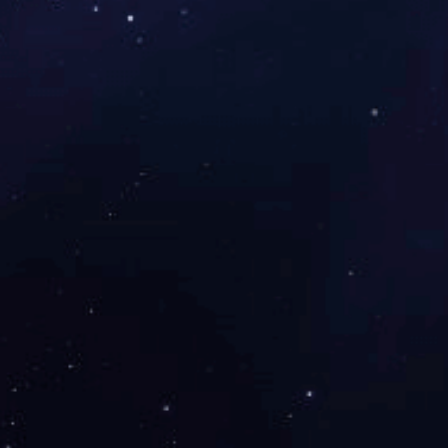
干旱专业气象平
城市内涝气象服务
干旱气象DMGIS
城市内涝气象大
消防气象平台
干旱专业气象DM
梦图九游网页版登录入口
|
关