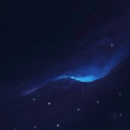
电话：18015596689(赵)
消防气象产品软
地灾气象预警产
长沙公司：
地址：长沙市雨花区芙蓉南路与万家
地灾气象预警地
丽南路交汇处东南角湘煤大厦4楼415
应急气象大数据
室
城市内涝气象大数
电话：18015596689(赵)
地灾气象大数据D
网址：curtrees.com
地灾智慧气象系
邮箱：dmgis@163.com
应急气象现代化
干旱气象大数据
干旱气象服务平
城市内涝气象大