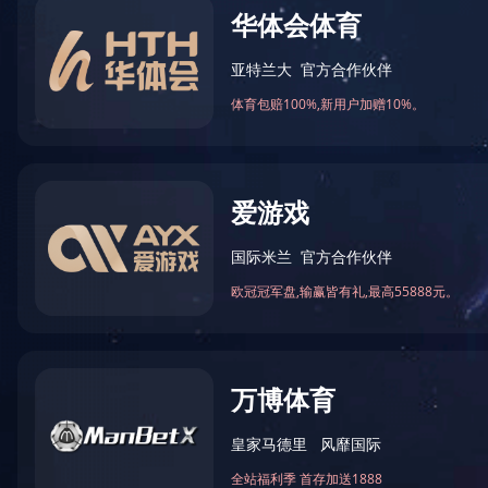
您的位置：
行业应用
DMGIS森
气象
浏览量：2235
森林火灾是突
地灾
发晚、报警迟
应急
水利