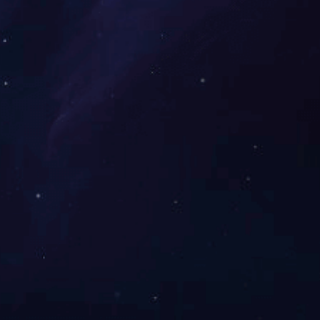
于我们
|
产品服务
|
经典案例
|
行业应用
|
九游网页版登录入口