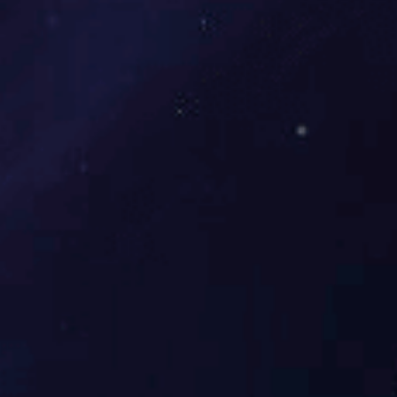
2）森林资源查询。
动定位到该资源所在