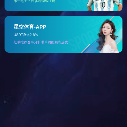
森林火灾监测与气象
等功能模块。
1、森林资源管理
1）森林资源管理。
加、删除、修改、属