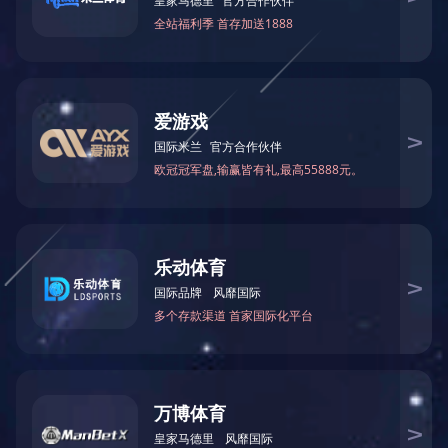
林业
是提高扑火指挥的科
的阶段，它能够为森
环境
地理信息系统不仅为
电力
位，及时了解详实的
管理转化为自动化、
旅游
目前，大多数省级气
其他
发展和数值预报产品
系，制作和发布气象
九游网页版登录入口-九游
(中国)
CONTACT US
系统功能架构
长沙公司：
地址：长沙市天心区长沙天心软件产