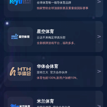
九游网页版登录入口
您的位置：
九游
九游网页版登录入口
九游网页版登录入口-九游(中国)
转载：2026年
九游网页版登录入口
浏览量：8
回顾2025年和“
项目动态
定”规定，筑牢气
行业资讯
铸就气象预报“中
浏览量：13
数值预报，被誉为
九游网页版登录入口-九游
五”以来，我国锚
(中国)
CONTACT US
提升应对极端天
长沙公司：