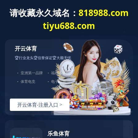
九游网页版登录入口
欢迎访问九游网页版登录入口-九游(中国) 官方网站！
专业GIS(地理
提供地理信息平台、智慧气
梦图九游网页版登录入口
关于我们
产品服务
经典案例
行业应用