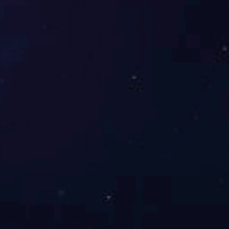
中国气象局局长
浏览量：1143
2016年3月1
参加了此次会见。
刘家清局长到北
浏览量：1172
2016年2月2
细了解了市级气象
姚才副局长调研
浏览量：657
姚才副局长一行在
郑国光强调围绕
浏览量：687