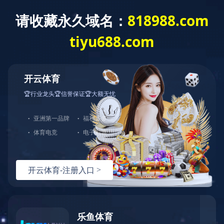
九游网页版登录入口
欢迎访问九游网页版登录入口-九游(中国) 官方网站！
专业GIS(地理
提供地理信息平台、智慧气
梦图九游网页版登录入口
关于我们
产品服务
经典案例
行业应用