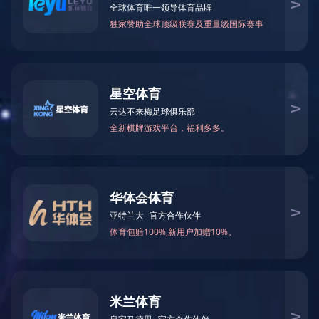
九游网页版登录入口
您的位置：
九游
行业应用
九游网页版登录入口-九游(中国)
气象
地灾
2003年以来，昆
三个重大项目的研究
应急
得针对这些项目的开
水利
该系统将采用基于B/
删除、编辑等维护工作
等）的显示。老一代的
农业
能下降，服务阻塞等问
高。“格网四叉树索