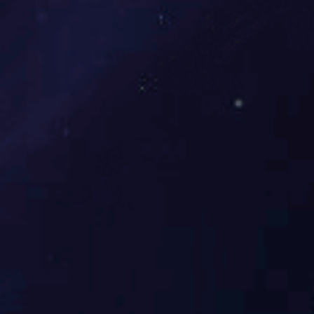
1、地址查询
返回顶部