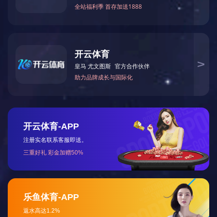
业园B座803-804
电话：0731-81671998
苏州公司：
地址：苏州市高新区科发路101号致
远国际商务大厦南楼503室
电话：0512-66806280
网址：curtrees.com
邮箱：dmgis@163.com