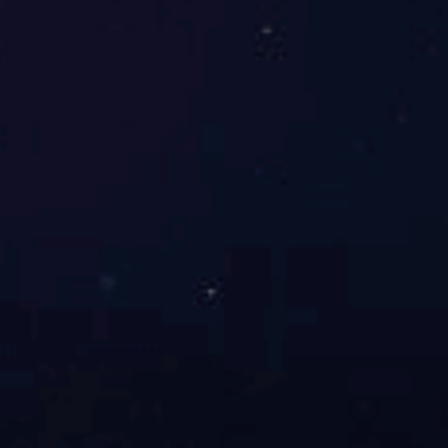
2、公交查询
支持模糊匹配输入的