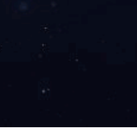
3、指路服务
提供地图上任意两点
路。并提供详细的指