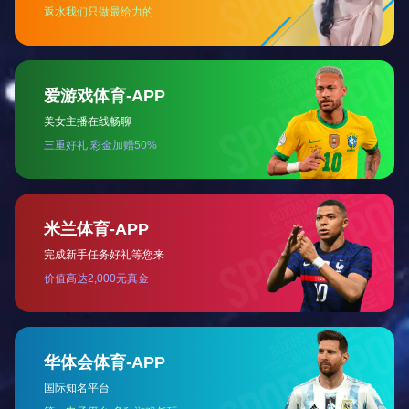
1、在公众网上发布
系统建成后使用Window
务。网站如下图所示