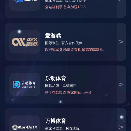
响应时间与数据量关系
林业
至几百倍；“空间相
服务器端根据请求信
也大大减轻了服务器
环境
以部署多台Web服
技术——AJAX。AJAX即
Java技术的Web应
电力
打断交互流程进行重新
旅游
“数字昆明”空间数据
于INTERNET的
能：
其他
九游网页版登录入口-九游
(中国)
CONTACT US
长沙公司：
地址：长沙市天心区长沙天心软件产