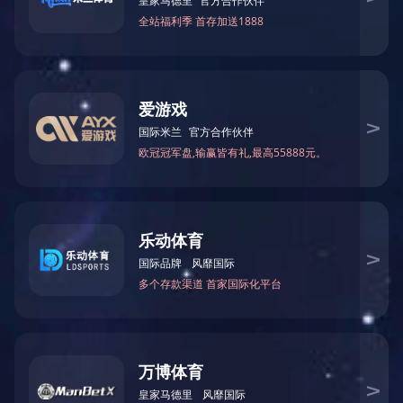
林业
环境
电力
旅游
其他
九游网页版登录入口-九游
(中国)
CONTACT US
长沙公司：
地址：长沙市天心区长沙天心软件产