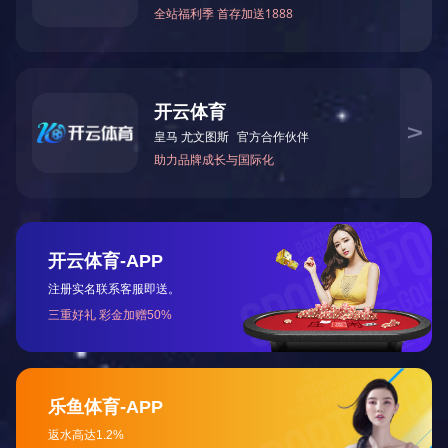
业园B座803-804
电话：0731-81671998
苏州公司：
地址：苏州市高新区科发路101号致
1、数据采集系统
远国际商务大厦南楼503室
城市火险气象预警平
电话：0512-66806280
水日数、日降水量等
网址：curtrees.com
2、火险要素监控
邮箱：dmgis@163.com
实现对降水、气温、
3、火险预警分析
火险预警分析系统是
1）火险预警预报采