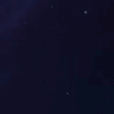
系统实现对前端火情
断，分析是否存在火
城市火险应急服务以
火情信息日常发布通
动态标绘通过分析气