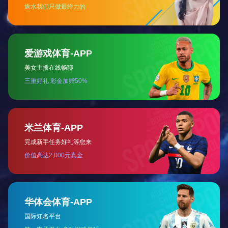
域代表性广的气象因
在线客服
查询。
服务热线
微信咨询
返回顶部