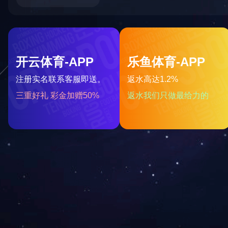
CONTACT US
长沙公司：
地址：长沙市天心区长沙天心软件产
业园B座803-804
电话：0731-81671998
苏州公司：
地址：苏州市高新区科发路101号致
远国际商务大厦南楼503室
电话：0512-66806280
网址：curtrees.com
邮箱：dmgis@163.com