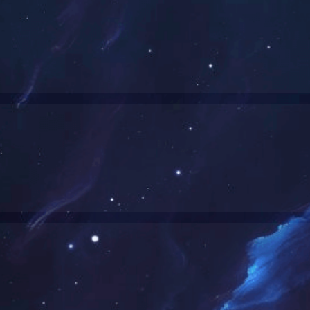
九游网页版登录入口
>
九游网页版登录入口
质灾害详细调查数据集成系统”项目交流会圆满召开
月13日下午，“湖南省地质灾害详细调查数据集成系统”项目交流会，在
…
刘家清局长莅临忻城县调研指导气象工作
总数 274