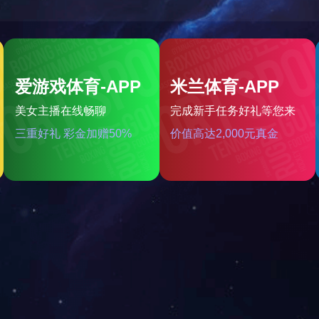
上一页
1...
5
6
7
8
9
10
11
12
...14
下一页
页次 9/14