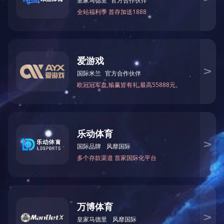
地址：长沙市天心区长沙天心软件产
江源水产养殖基地
业园B座803-804
户。公司办公室主任
电话：0731-81671998
苗的投入量由10万
在线客服
虾苗投入减少，
苏州公司：
“溶氧：6.66毫
地址：苏州市高新区科发路101号致
虾塘监测实时数据
服务热线
远国际商务大厦南楼503室
“这套系统实时监
电话：0512-66806280
益提高，这套系统
微信咨询
去年11月，获悉
网址：curtrees.com
功经验，为示范区量
邮箱：dmgis@163.com
市气象局副局长周
返回顶部
而发病甚至死亡。
可以通过手机随时
这是自治区气象局