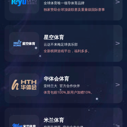
九游网页版登录入口
您的位置：
九游
九游网页版登录入口
九游网页版登录入口-九游(中国)
《广西
九游网页版登录入口
项目动态
本报记者 周 映 本
编者按 今年中央
行业资讯
八桂大地，从田间
网+”智慧气象，
九游网页版登录入口-九游
今天起，本报推出
(中国)
CONTACT US
10月28日下午
长沙公司：
错。