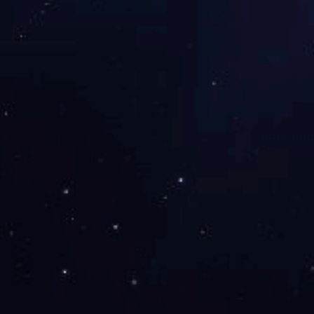
快捷的气象服务
和增强气象对外
作迈向更新、更
公司也将继续秉
GIS服务产品
分享到：
上一篇：
《广
梦图九游网页版登录入口
|
关
手机：0512-66806280(
地址：苏州市高新区科发
九游网页版登录入口-九
旅游交通气象系统
地灾