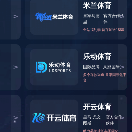
代化建设新发展
5
组成员、副局长覃武，隆安县政府常务副县长黄祥凌，南宁市气
关和直属单位代表、各市局分管领导和管理员以及三农专项县