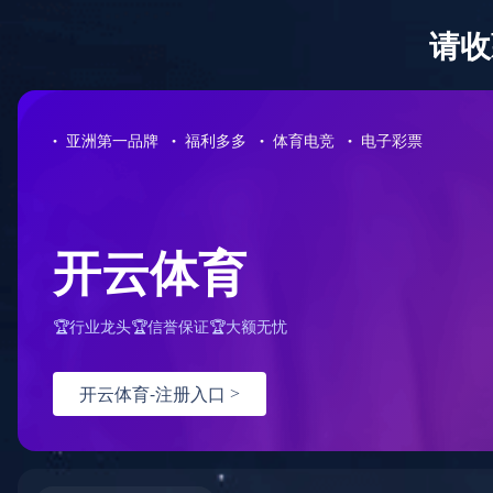
九游网页版登录入口
欢迎访问九游网页版登录入口-九游(中国) 官方网站！
专业GIS(地
提供地理信息平台、智
梦图九游网页版登录入口
关
九游网页版登录入口
九游网页