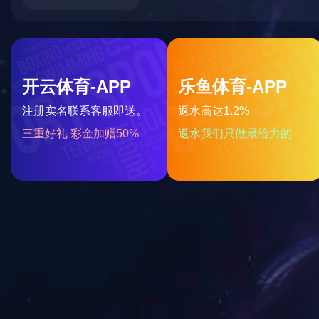
CONTACT US
长沙公司：
地址：长沙市天心区长沙天心软件产
业园B座803-804
电话：0731-81671998
苏州公司：
地址：苏州市高新区科发路101号致
远国际商务大厦南楼503室
电话：0512-66806280
网址：curtrees.com
邮箱：dmgis@163.com