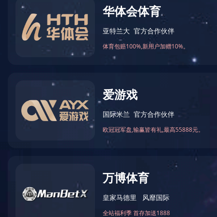
您的位置：
九游网页版登录入口
九游网页版登录入口
项目动态
5月22日，2
象局党组书记、
行业资讯
领导等共80人参
九游网页版登录入口-九游
(中国)