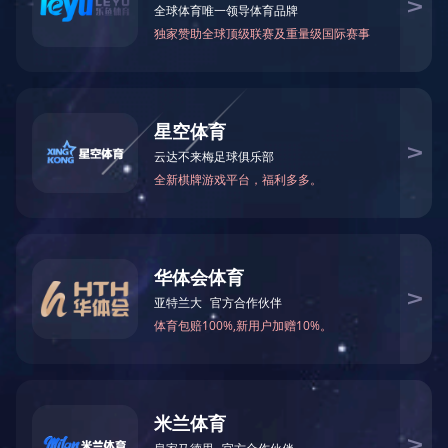
九游网页版登录入口
您的位置：
九游
九游网页版登录入口
九游网页版登录入口-九游(中国)
九游网页版登录入口
项目动态
在线客服
2013年12月23
商务和技术总分第一
行业资讯
“安徽省县级公共气
服务热线
的梦图全系列地理信
九游网页版登录入口-九游
集方式和信息发布渠
(中国)
升气象防灾减灾的能
微信咨询
CONTACT US
迈向更新、更高的起
长沙公司：