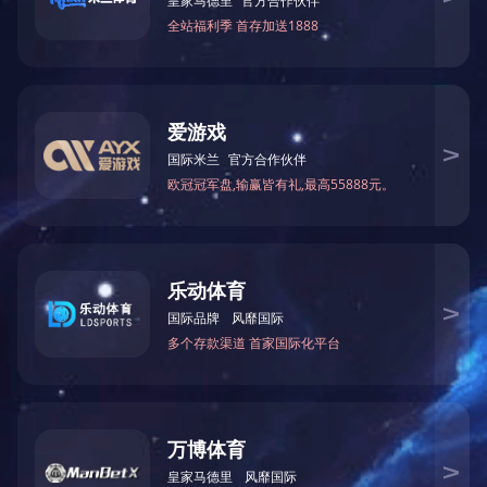
分享到：
地址：长沙市天心区长沙天心软件产
返回顶部
业园B座803-804
上一篇：
我公司承接
电话：0731-81671998
苏州公司：
地址：苏州市高新区科发路101号致
远国际商务大厦南楼503室
电话：0512-66806280
网址：curtrees.com
邮箱：dmgis@163.com
梦图九游网页版登录入口
|
关于我们