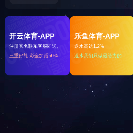
CONTACT US
上一篇：
我司
长沙公司：
地址：长沙市天心区长沙天心软件产
业园B座803-804
电话：0731-81671998
苏州公司：
地址：苏州市高新区科发路101号致
远国际商务大厦南楼503室
电话：0512-66806280
网址：curtrees.com
邮箱：dmgis@163.com