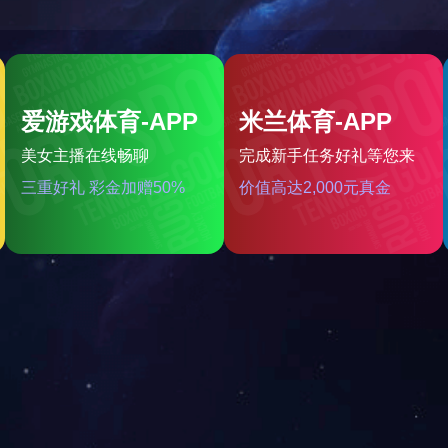
成功中标一次能源综合评估与预测管理平台项目研发实施服务项目