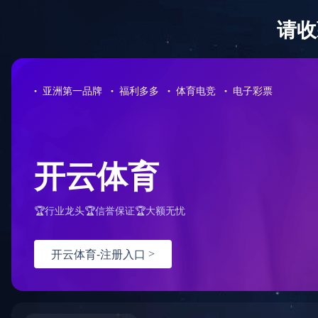
九游网页版登录入口
欢迎访问九游网页版登录入口-九游(中国) 官方网站！
专业GIS(地
提供地理信息平台、智
梦图九游网页版登录入口
关
九游网页版登录入口
九游网页