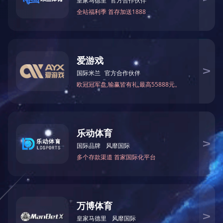
地址：长沙市天心区长沙天心软件产
业园B座803-804
电话：0731-81671998
在线客服
苏州公司：
服务热线
地址：苏州市高新区科发路101号致
远国际商务大厦南楼503室
电话：0512-66806280
微信咨询
专家组听取了我
网址：curtrees.com
和技术发展趋势，合
邮箱：dmgis@163.com
返回顶部
范、符合验收要求，