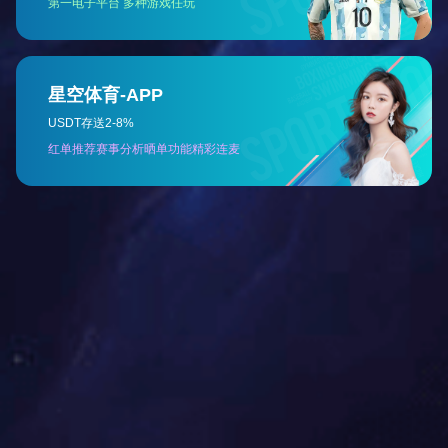
1）短期天气