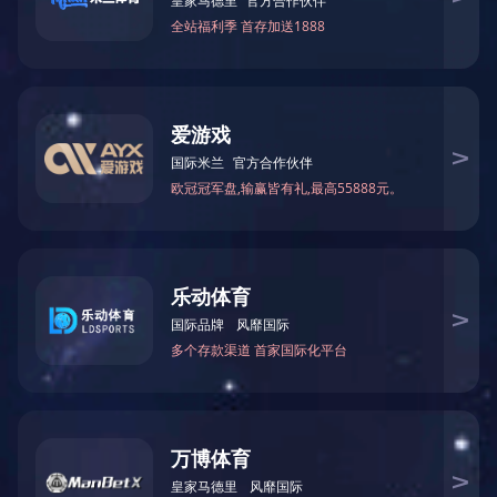
地址：长沙市天心区长沙天心软件产
业园B座803-804
电话：0731-81671998
苏州公司：
地址：苏州市高新区科发路101号致
远国际商务大厦南楼503室
电话：0512-66806280
福建省南平市
气象指数、台风预
网址：curtrees.com
邮箱：dmgis@163.com