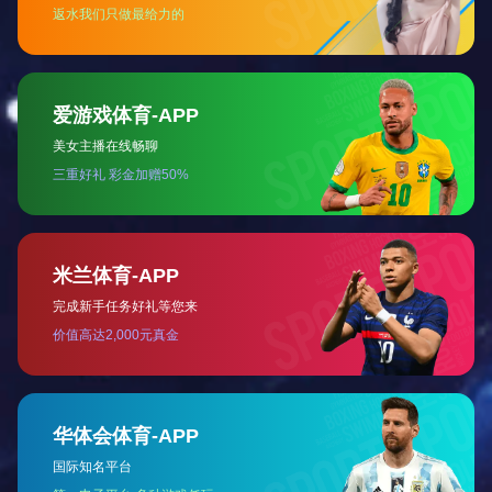
1、天气预报
系统提供了显
期天气预报、精细