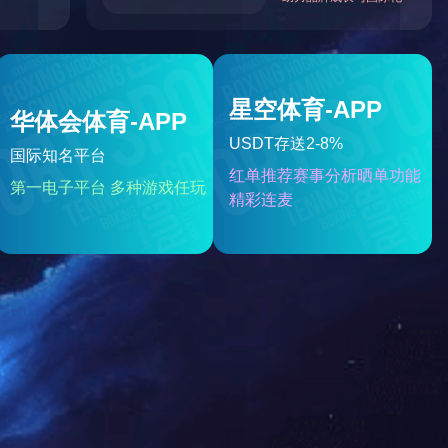
在线客服
服务热线
微信咨询