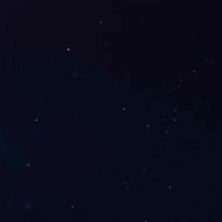
下一篇：
DMGIS新疆阜康市气象预警应急平台