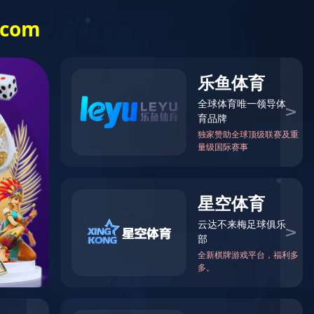
图
（
百度
/
谷歌
）
|
在线留言
|
九游网页版登录入口-九游(中国)
0731-81671998
0512-66806280
行业应用