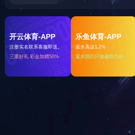
CONTACT US
长沙公司：
地址：长沙市天心区长沙天心软件产
业园B座803-804
电话：0731-81671998
苏州公司：
地址：苏州市高新区科发路101号致
远国际商务大厦南楼503室
电话：0512-66806280
网址：curtrees.com
邮箱：dmgis@163.com