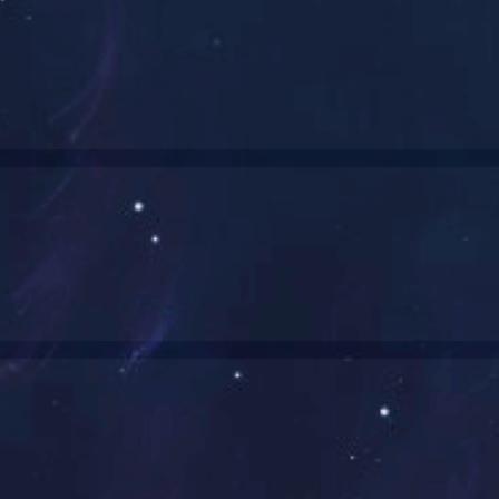
九游网页版登录入口
>
经典案例
>
气象类
DMGIS广东省佛山市实时气象
发布时间：2011-04-30
人气：
694
于GIS的实时气象信息预警服务系统采用DMGIS工程平台，将
东省佛山市实时气象信息预警服务平台提供了便捷的天气预警信
径发送给用户，并可自动生成预警单，输出预警成果。