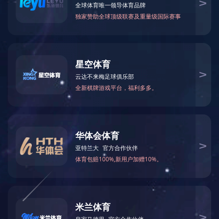
九游网页版登录入口
您的位置：
九游
经典案例
九游网页版登录入口-九游(中国)
气象类
地灾类
湖南省益阳市
史资料信息、地质
其他类
像图、雷电区划图
设计和功能开发，
九游网页版登录入口-九游
(中国)
CONTACT US
长沙公司：