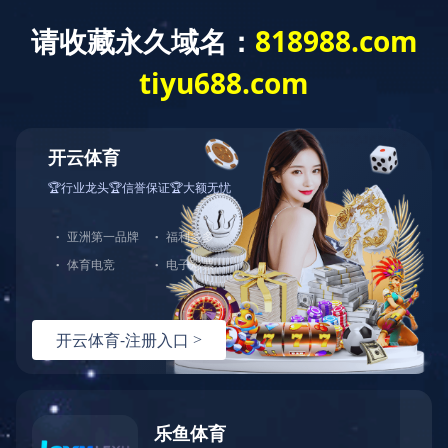
九游网页版登录入口
欢迎访问九游网页版登录入口-九游(中国) 官方网站！
专业GIS(地理
提供地理信息平台、智慧气
梦图九游网页版登录入口
关于我们
产品服务
经典案例
行业应用