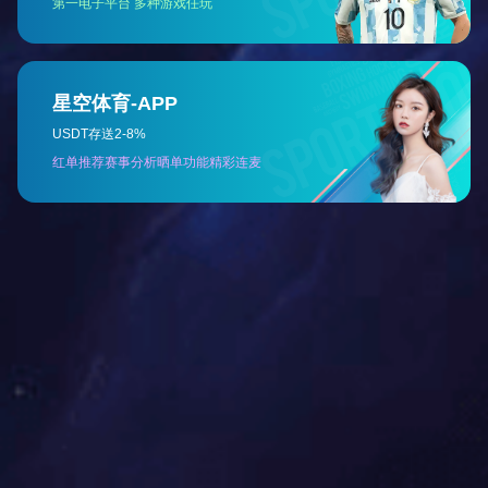
服务热线
微信咨询
返回顶部
6、应急产品制
根据定义的应
雷达信息对应急区
挥部门提供应急决