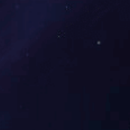
7、应急产品查
在应急产品中