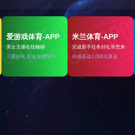
科技城领导顾主任一行莅临我公司考察指导工作