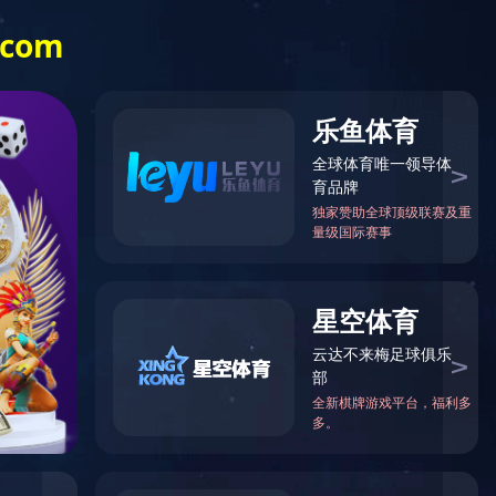
图
（
百度
/
谷歌
）
|
在线留言
|
九游网页版登录入口-九游(中国)
0731-81671998
0512-66806280
行业应用