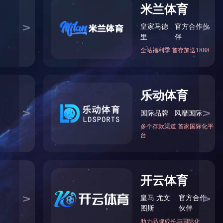
系统开发的项目合作及推广
0
在线客服
、市局财务科科长王文昌、市局科技服务中心主任周云、市局气象台高级工
统的软件开发项目合作进行了详谈，为后期此系统在云南省的推广打下基
服务热线
分肯定，表示此系统功能强大，比较实用，并对感兴趣的功能点与我公司
微信咨询
评价！