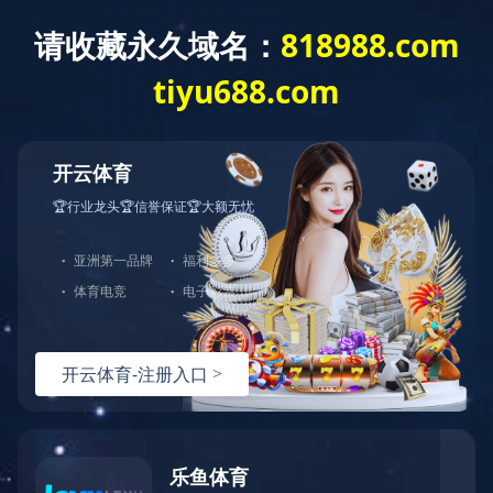
九游网页版登录入口
欢迎访问九游网页版登录入口-九游(中国) 官方网站！
专业GIS(地理
提供地理信息平台、智慧气
梦图九游网页版登录入口
关于我们
产品服务
经典案例
行业应用