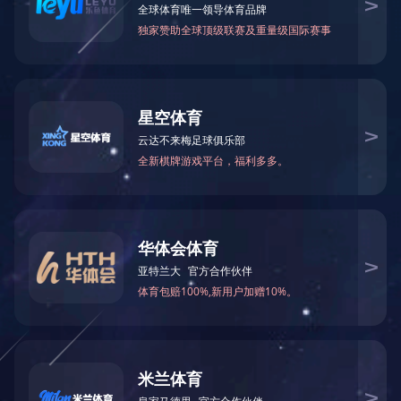
九游网页版登录入口
您的位置：
九游
九游网页版登录入口
九游网页版登录入口-九游(中国)
九游网页版登录入口
项目动态
在线客服
近日，我公司承接的陕
我公司工作人员于201
行业资讯
康、商洛、延安、榆林等
服务热线
坪、汉滨、平利、石泉、
九游网页版登录入口-九游
件培训、系统远程调试、
(中国)
工作业务，我公司派遣技
微信咨询
CONTACT US
目前，已完成的工作为后
长沙公司：