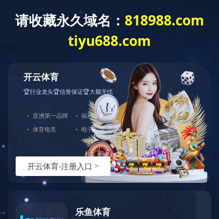
九游网页版登录入口
欢迎访问九游网页版登录入口-九游(中国) 官方网站！
专业GIS(地理
提供地理信息平台、智慧气
梦图九游网页版登录入口
关于我们
产品服务
经典案例
行业应用