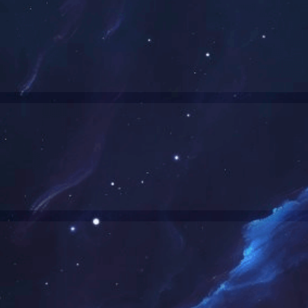
九游网页版登录入口
>
九游网页版登录入口
>
九游网页版登录入口
湖南省国土资源厅领导一行参观了
发布时间：2012-10-17
人气：
337
南省地质灾害气象预报预警平台建设方案研讨会在浏阳召开。湖南省厅地环处谢文处长
长沙市、浏阳市气象局等单位负责人参加会议。
到浏阳市气象台现场观摩了我公司为浏阳市所提供的地
质灾害气象预报预警平台建设
文处长总结说浏阳市国土、气象部门在地质灾害气象预报预警平台建设方面已进行了
了较好的效果，值得学习和借鉴。同时，各随行人员也对我公司提供的这套地质灾害预