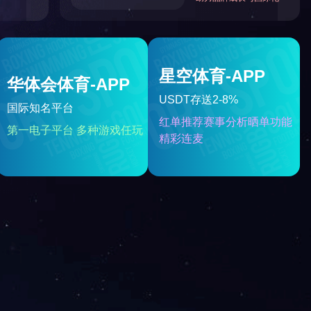
返回顶部
下一篇：
苏州城市商报记者赴我公司采访总经理赵新兵先生