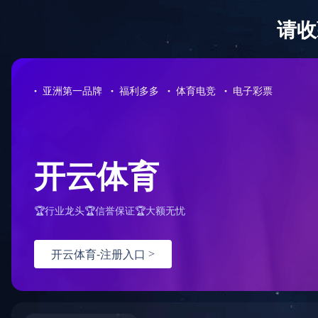
九游网页版登录入口
欢迎访问九游网页版登录入口-九游(中国) 官方网站！
专业GIS(地
提供地理信息平台、智
梦图九游网页版登录入口
关
九游网页版登录入口
九游网页