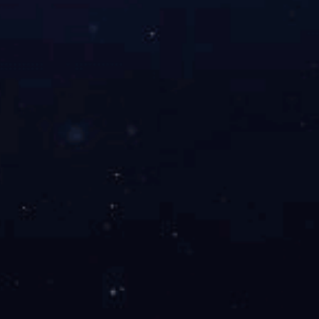
会防灾减灾提供
分享到：
上一篇：
庆阳市气象
梦图九游网页版登录入口
|
关于我们
手机：0512-66806280(赵)
地址：苏州市高新区科发路10
九游网页版登录入口-九游(中
旅游交通气象系统
地灾应急