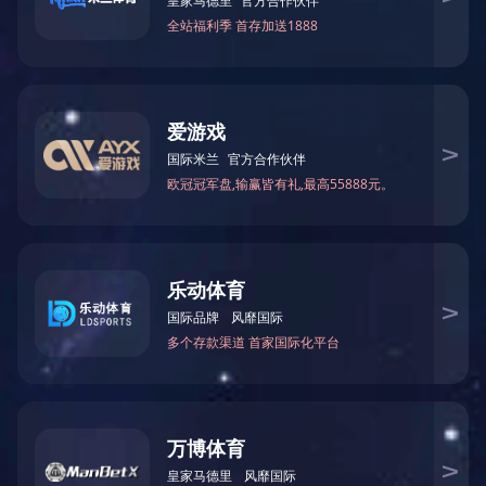
地址：长沙市天心区长沙天心软件产
业园B座803-804
电话：0731-81671998
苏州公司：
地址：苏州市高新区科发路101号致
远国际商务大厦南楼503室
电话：0512-66806280
成都山洪地质
网址：curtrees.com
邮箱：dmgis@163.com