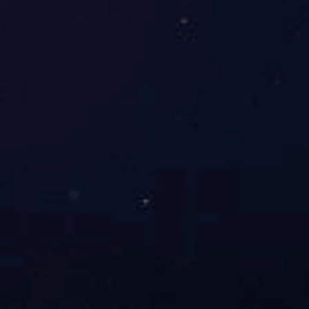
4、系统设置
包括区域站、