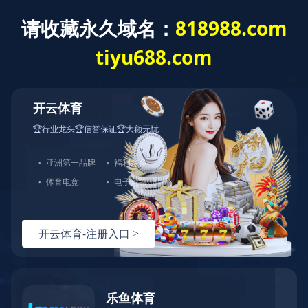
九游网页版登录入口
欢迎访问九游网页版登录入口-九游(中国) 官方网站！
专业GIS(地理
提供地理信息平台、智慧气
梦图九游网页版登录入口
关于我们
产品服务
经典案例
行业应用