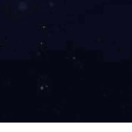
5、地图操作
包括地图浏览