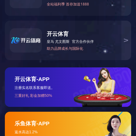
技术要点
1、该系统采用B/
2、新一代Web
3、数据管理方面
4、矿山点查询：
系统功能
主要包含湖南省
理共六大功能模块