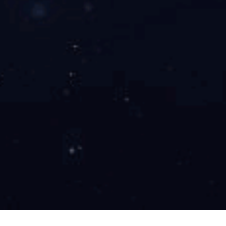
在线客服
3、空间数据编
空间数据编辑
服务热线
式等，按照用户的
微信咨询
返回顶部