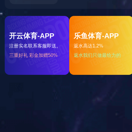
农业
林业
环境
电力
旅游
其他
九游网页版登录入口-九游
(中国)
CONTACT US