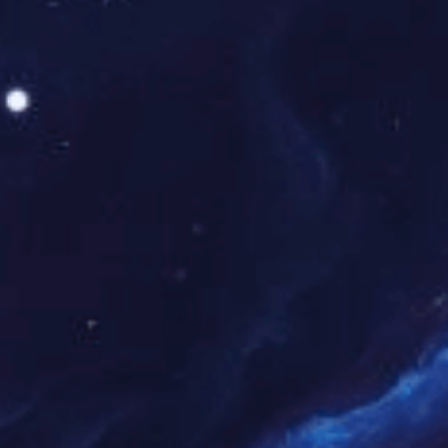
准备、响应和恢复四个应急管理过程的闭环与提升；实现事前及时监测
。主要包括应急能力管理、数字化应急预案、应急统计分析、应急值班值
建库
对安全生产监管产品所需数据进行采集与存储，采用PostgreSQL对
理
集到的相关数据进行转换、分组、计算、分析、检索、排序等操作，把
来，供以后使用。
控
安全生产监管所涉及影响生产安全的数据进行全天候24小时监控，通
并产生报警提示。
作