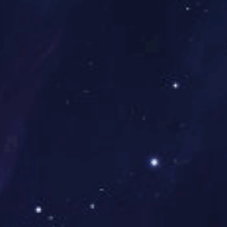
合监管产品特点：
务能力、优化业务布局；
工、完善业务流程；
位底数清、情况明，实现一企一档；
，实现重点监管、综合监管、专项监管、应急管理多管齐下；
紧跟国家安全生产政策向导；
、时效性强、稳定性高。
监管监察