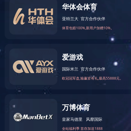
您的位置：
行业应用
气象
地灾
安全生产综合监
应急
化、指挥准确化
质化安全、实现
水利