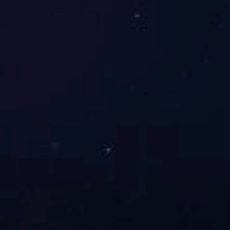
应急能力管理