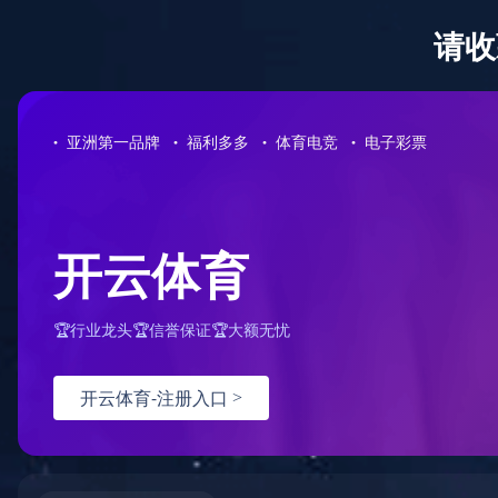
九游网页版登录入口
欢迎访问九游网页版登录入口-九游(中国) 官方网站！
专业GIS(地
提供地理信息平台、智
梦图九游网页版登录入口
关
九游网页版登录入口
九游网页