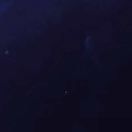
合监管产品的制作，对危险源、事故、工程、隐患整改等进
微信咨询
预案与应急准备工作，及时响应与消除隐患。主要产品包括
度和知识库管理等。
返回顶部