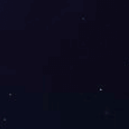
的管理，实时掌握事故点动态信息，包括当前位置、起始时