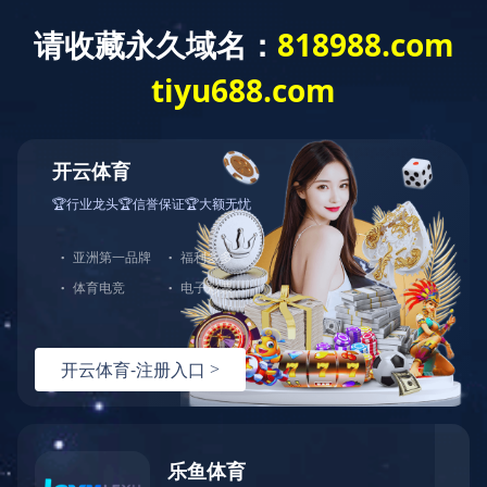
九游网页版登录入口
欢迎访问九游网页版登录入口-九游(中国) 官方网站！
专业GIS(地理
提供地理信息平台、智慧气
梦图九游网页版登录入口
关于我们
产品服务
经典案例
行业应用