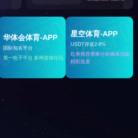
家庭为单位储备必要的应急物资，提升应急避险和自救互救能
返回顶部
为平台，不断丰富宣传教育内容、形式；向社会公众开放气
众体验活动；开发针对不同社会群体的防灾减灾科普读物、教
方位、角度大力普及防灾减灾专业知识和技能。
下一篇：
暂无数据