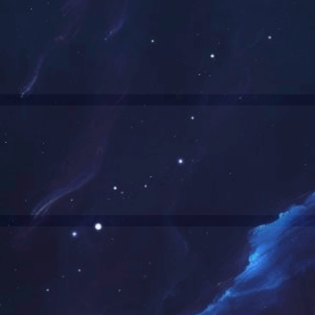
九游网页版登录入口
>
九游网页版登录入口
转载“今年全国防灾减灾日聚焦
发布时间：2018-04-26
人气：
13
是我国第十个全国防灾减灾日。记者4月24日从国家减灾委获悉，今年全
通知指出，各地区、各有关部门要突出今年的主题，有切实行动，针对
急演练等多种措施，努力实现从注重灾后救助向注重灾前预防转变，从应
减灾救灾能力。
，各地区、各有关部门要根据辖区和行业主要灾害风险，支持引导社区
统的灾害隐患排查；进一步修订完善各级各类应急预案，重点针对城市