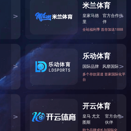
身边的灾害风险”
3
在线客服
国防灾减灾日的主题是“行动起来，减轻身边的灾害风险”。
身边的灾害风险，采取排查治理灾害隐患、修订完善应急预
服务热线
对单一灾种向综合减灾转变，从减少灾害损失向减轻灾害风险
居民和社会组织、社会工作者、志愿者等参与防灾减灾，集
微信咨询
内涝、地质灾害、台风、地震等灾害以及火灾、燃气泄漏等事