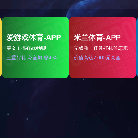
织开展演练活动，规范各类灾害的应对处置程序；鼓励引导社会公众以
宣传教育取得实效，各地区、各有关部门要以城乡社区、学校、企业等
、消防博物馆、防震减灾科普教育基地等设施和场所，设立专区开展公
教育产品，充分发挥微博、微信和客户端等新媒体的作用，从不同途径、
北海气象预报服务-气象现代化平台二期项目工程