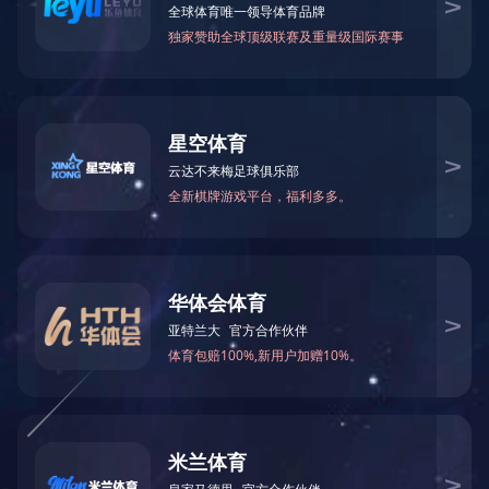
九游网页版登录入口
您的位置：
九游
九游网页版登录入口
九游网页版登录入口-九游(中国)
九游网页版登录入口
项目动态
为了能够更好地了解气
代化综合业务平台”
行业资讯
的讲解。与会过程中
架构合理性、技术先进
九游网页版登录入口-九游
象行业的专业化业务
(中国)
现服务集约化；为地方
CONTACT US
长沙公司：