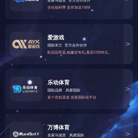
地址：长沙市天心区长沙天心软件产
业园B座803-804
电话：0731-81671998
在线客服
苏州公司：
地址：苏州市高新区科发路101号致
服务热线
远国际商务大厦南楼503室
电话：0512-66806280
微信咨询
网址：curtrees.com
邮箱：dmgis@163.com
返回顶部