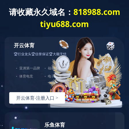
九游网页版登录入口
欢迎访问九游网页版登录入口-九游(中国) 官方网站！
专业GIS(地理
提供地理信息平台、智慧气
梦图九游网页版登录入口
关于我们
产品服务
经典案例
行业应用