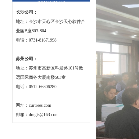
CONTACT US
长沙公司：
地址：长沙市天心区长沙天心软件产
业园B座803-804
电话：0731-81671998
苏州公司：
地址：苏州市高新区科发路101号致
远国际商务大厦南楼503室
电话：0512-66806280
网址：curtrees.com
邮箱：dmgis@163.com