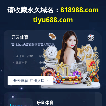
九游网页版登录入口
欢迎访问九游网页版登录入口-九游(中国) 官方网站！
专业GIS(地理
提供地理信息平台、智慧气
梦图九游网页版登录入口
关于我们
产品服务
经典案例
行业应用