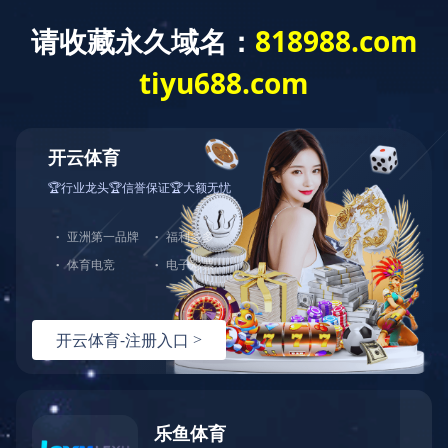
九游网页版登录入口
欢迎访问九游网页版登录入口-九游(中国) 官方网站！
专业GIS(地理
提供地理信息平台、智慧气
梦图九游网页版登录入口
关于我们
产品服务
经典案例
行业应用