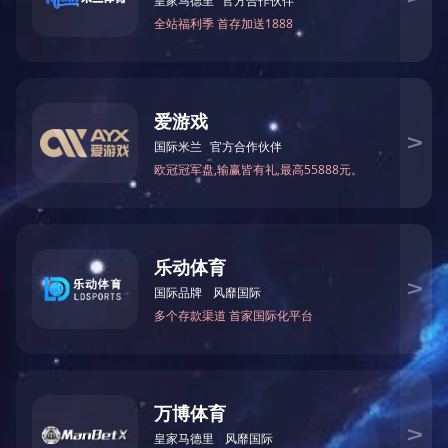
地址：长沙市天心区长沙天心软件产
返回顶部
业园B座803-804
电话：0731-81671998
苏州公司：
地址：苏州市高新区科发路101号致
远国际商务大厦南楼503室
电话：0512-66806280
网址：curtrees.com
邮箱：dmgis@163.com
梦图九游网页版登录入口
|
关于我们