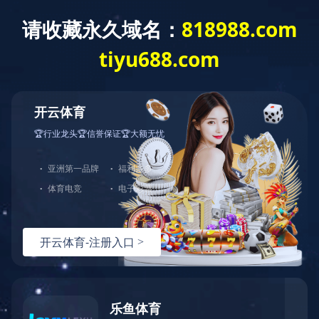
九游网页版登录入口
欢迎访问九游网页版登录入口-九游(中国) 官方网站！
专业GIS(地理
提供地理信息平台、智慧气
梦图九游网页版登录入口
关于我们
产品服务
经典案例
行业应用