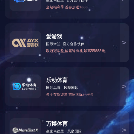
地址：长沙市天心区长沙天心软件产
上一篇：
我公司成功
返回顶部
业园B座803-804
电话：0731-81671998
苏州公司：
地址：苏州市高新区科发路101号致
远国际商务大厦南楼503室
电话：0512-66806280
网址：curtrees.com
邮箱：dmgis@163.com
梦图九游网页版登录入口
|
关于我们