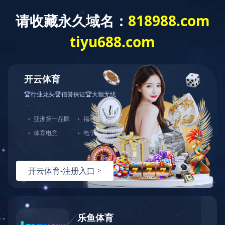
九游网页版登录入口
欢迎访问九游网页版登录入口-九游(中国) 官方网站！
专业GIS(地理
提供地理信息平台、智慧气
梦图九游网页版登录入口
关于我们
产品服务
经典案例
行业应用