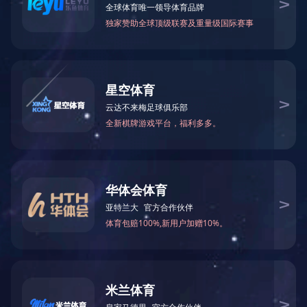
九游网页版登录入口
您的位置：
九游
九游网页版登录入口
九游网页版登录入口-九游(中国)
九游网页版登录入口
项目动态
在线客服
2016年5月26
害监测预警及一键式
行业资讯
项目是建立在DMGI
服务热线
化、自动化软件平台
九游网页版登录入口-九游
功能部分上相互独立
(中国)
及一键式发布平台融合
微信咨询
CONTACT US
软件平台的运作效率
长沙公司：
化、气象服务社会化