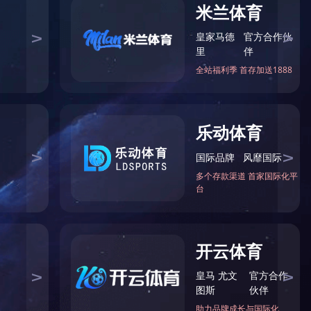
目平台软件开发及服务采购项目
9
在线客服
市气象局成都市县级地质灾害短临预警项目平台软件开发及服务
5万元，项目范围涉及到成都市下属的彭州、都江堰、崇州、大
服务热线
数据信息资料的互融，为地质灾害气象风险预警和中小河流洪
都市气象局现有山洪地灾中小河流洪涝气象风险预警系统进行
微信咨询