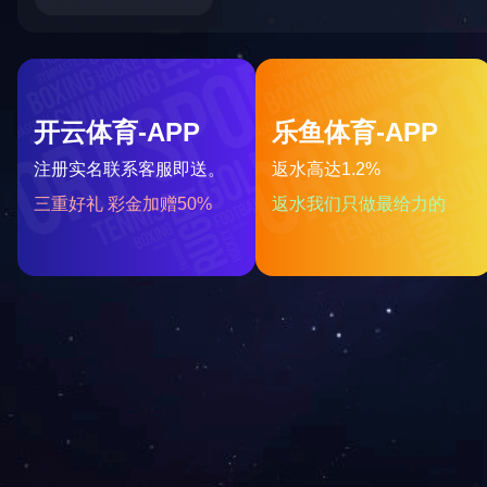
CONTACT US
分享到：
长沙公司：
地址：长沙市天心区长沙天心软件产
上一篇：
我公
业园B座803-804
电话：0731-81671998
苏州公司：
地址：苏州市高新区科发路101号致
远国际商务大厦南楼503室
电话：0512-66806280
网址：curtrees.com
邮箱：dmgis@163.com