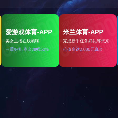
司中标“长沙市气象局城市精细化气象服务项目”
下一篇