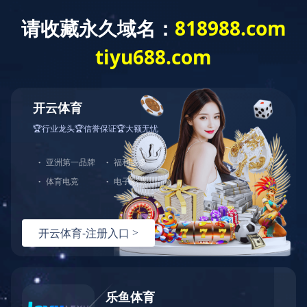
九游网页版登录入口
欢迎访问九游网页版登录入口-九游(中国) 官方网站！
专业GIS(地理
提供地理信息平台、智慧气
梦图九游网页版登录入口
关于我们
产品服务
经典案例
行业应用