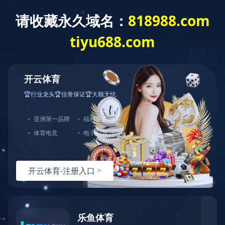
九游网页版登录入口
欢迎访问九游网页版登录入口-九游(中国) 官方网站！
专业GIS(地理
提供地理信息平台、智慧气
梦图九游网页版登录入口
关于我们
产品服务
经典案例
行业应用