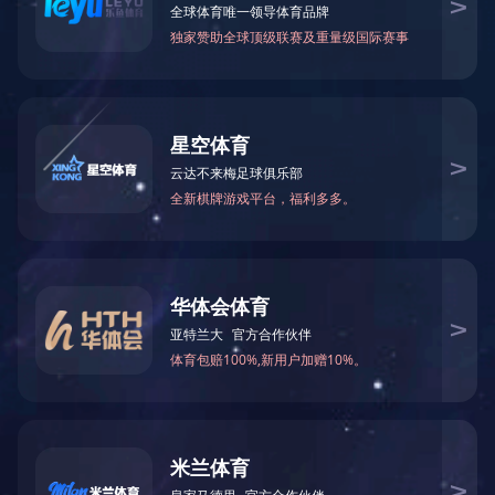
九游网页版登录入口
您的位置：
九游
九游网页版登录入口
九游网页版登录入口-九游(中国)
我公司为成
九游网页版登录入口
项目动态
在线客服
2014年3月2日，
行业资讯
预报预警系统项目验
服务热线
站张站长等参加本次
九游网页版登录入口-九游
地质灾害气象风险预警
(中国)
采用CS+BS的架构
微信咨询
CONTACT US
来实现地质灾害短临
长沙公司：
连接，从而最大程度