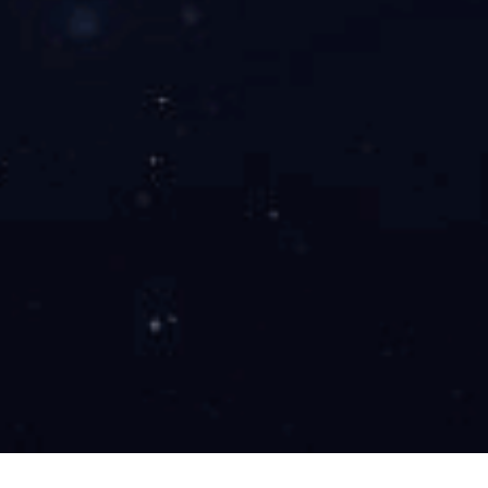
4. BS发布系统
基于最新的AJAX技
面向山洪地质灾害防
向各相关部门产品发
求、气象服务意见建
针对性和获取方式的