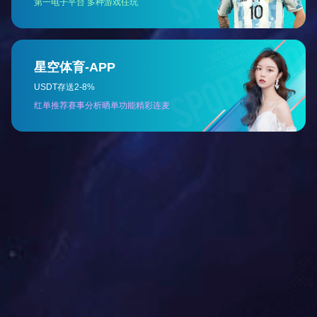
服务热线
微信咨询
返回顶部