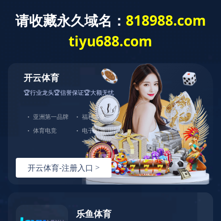
九游网页版登录入口
欢迎访问九游网页版登录入口-九游(中国) 官方网站！
专业GIS(地理
提供地理信息平台、智慧气
梦图九游网页版登录入口
关于我们
产品服务
经典案例
行业应用