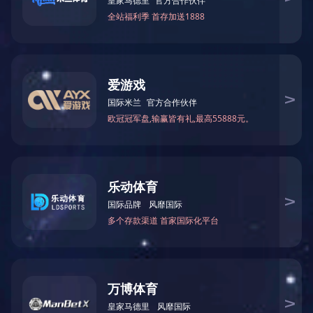
地址：长沙市天心区长沙天心软件产
业园B座803-804
电话：0731-81671998
苏州公司：
地址：苏州市高新区科发路101号致
远国际商务大厦南楼503室
电话：0512-66806280
网址：curtrees.com
邮箱：dmgis@163.com