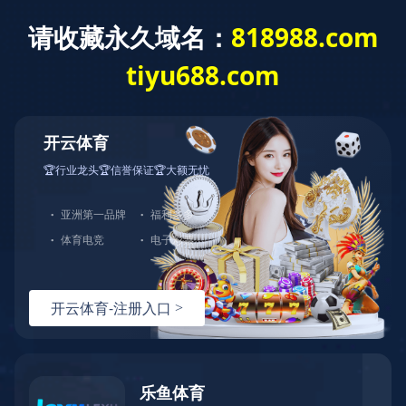
九游网页版登录入口
欢迎访问九游网页版登录入口-九游(中国) 官方网站！
专业GIS(地理
提供地理信息平台、智慧气
梦图九游网页版登录入口
关于我们
产品服务
经典案例
行业应用