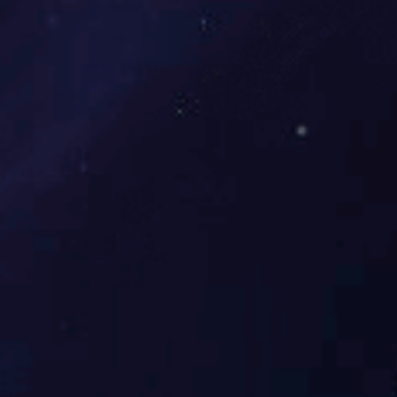
服务热线
微信咨询
（2）森林火险
★短信息发送
信息。在短信息发
返回顶部
及时指挥防火。
★Interne
品上传到Inter
★其他业务服
口，业务人员根据