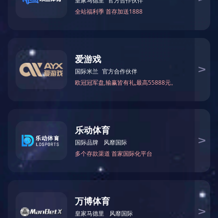
地址：长沙市天心区长沙天心软件产
业园B座803-804
电话：0731-81671998
苏州公司：
地址：苏州市高新区科发路101号致
远国际商务大厦南楼503室
电话：0512-66806280
网址：curtrees.com
邮箱：dmgis@163.com