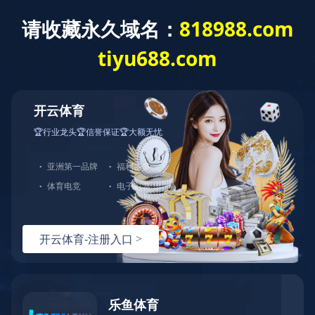
九游网页版登录入口
欢迎访问九游网页版登录入口-九游(中国) 官方网站！
专业GIS(地理
提供地理信息平台、智慧气
梦图九游网页版登录入口
关于我们
产品服务
经典案例
行业应用