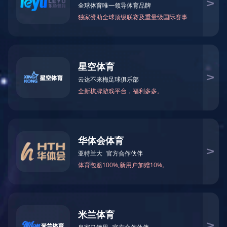
九游网页版登录入口
您的位置：
九游
经典案例
九游网页版登录入口-九游(中国)
气象类
地灾类
吉林省延边州公
服务在内的软件系
其他类
有区域站，雷达，
能模块，实现对各
九游网页版登录入口-九游
(中国)
CONTACT US
长沙公司：