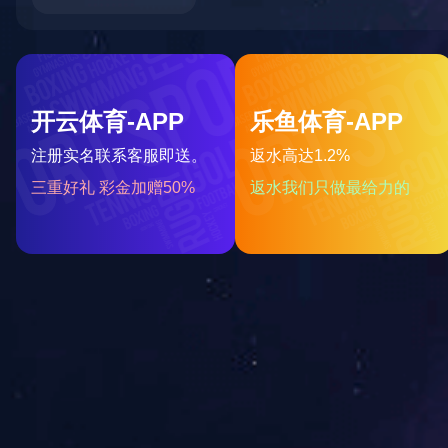
CONTACT US
长沙公司：
地址：长沙市天心区长沙天心软件产
业园B座803-804
电话：0731-81671998
苏州公司：
地址：苏州市高新区科发路101号致
远国际商务大厦南楼503室
电话：0512-66806280
网址：curtrees.com
邮箱：dmgis@163.com