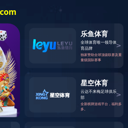
图
（
百度
/
谷歌
）
|
在线留言
|
九游网页版登录入口-九游(中国)
0731-81671998
0512-66806280
行业应用