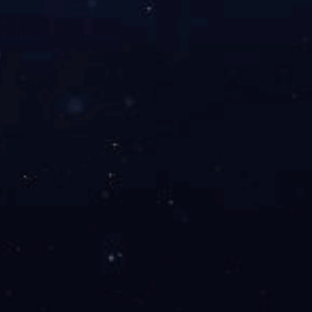
IS湖南省澧县水旱灾害防御气象服务平台
于我们
|
产品服务
|
经典案例
|
行业应用
|
九游网页版登录入口
赵)
路101号致远国际商务大厦南楼503室
游(中国) 专业从事地理信息系统平台研发及行业应用软件开发, 欢迎来电
应急气象系统
农业水利气象系统
版权所有：九游网页版登录入口-九游(中国)
备案号：