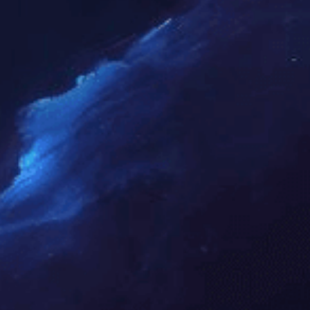
在线客服
服务热线
微信咨询
返回顶部