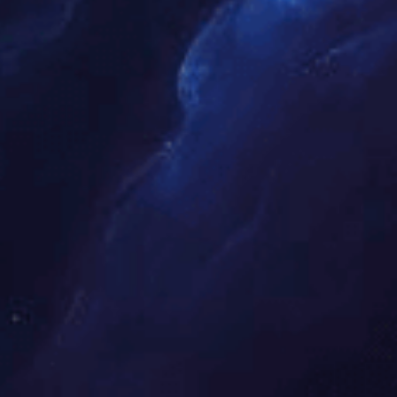
象雨量、水务水情、雷达进行实时监控，当检测到超过指定的监
定对象发送报警短信。