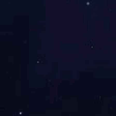
2）
预警
3）监控
4）发布