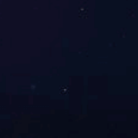
应急：包括山洪预警、气象预警、应急分析。
信息：实现对大屏、大喇叭、短信、传真、邮件等发布方式的状
管理：实现对所有发布方式予以集成统一管理。