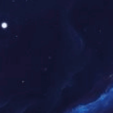
方式进行数据访问，实现中小尺度资料、风云卫星云图、多普勒
每天上传的城市天气预报、数值产品、短期预报、潜式预报产品