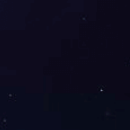
地理信息等功能模块。
统计。