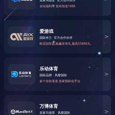
地址：长沙市天心区长沙天心软件产
业园B座803-804
电话：0731-81671998
苏州公司：
地址：苏州市高新区科发路101号致
远国际商务大厦南楼503室
电话：0512-66806280
网址：curtrees.com
邮箱：dmgis@163.com