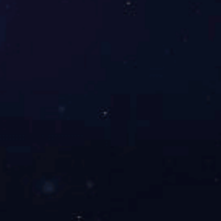
（4）基于G
得更有针对性。
分享到：
上一篇：
DMGIS
梦图九游网页版登录入口
|
关于我们