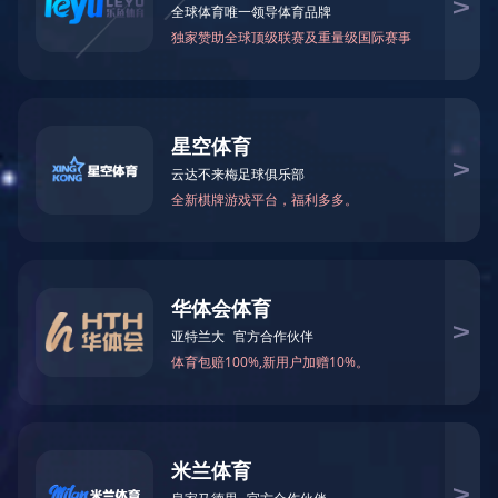
九游网页版登录入口
您的位置：
九游
行业应用
九游网页版登录入口-九游(中国)
气象
地灾
海洋气象服务平
APP、微信等。
应急
水利
农业