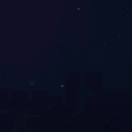
微信咨询
返回顶部