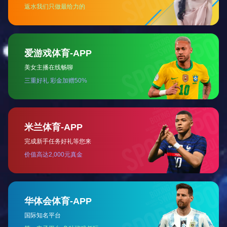
电力监测可对供
电力气象服务系统是
电力预报包括短中
括电站精细化预报、