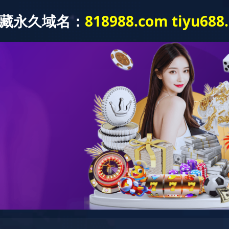
网站地
理信息系统)平台系统服务商
慧气象服务、地灾预警的专业解决方案
于我们
产品服务
经典案例
版登录入口-九游(中国)