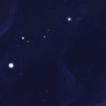
防雷服务系统。主业务系统，包括雷电潜式预报、雷电短临预报、雷电灾害