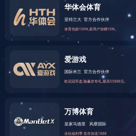
您的位置：
行业应用
气象
地灾
气象防雷预警服
分析、专项服务
应急
制作系统、防雷
水利