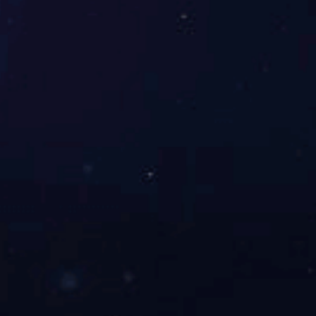
管理。包括国家站管理、自动站管理、闪电定位仪管理、大气电场仪、模型
管理。包括地图浏览、地图查询、地图打印等。
气象服务网站。实现对各类防雷气象预警与服务数据产品的专业服务。
IS保险气象服务平台