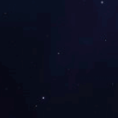
5）系统
6）地图
3、防雷
分享到：
上一篇：
DMG